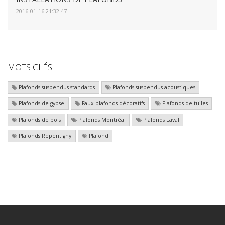
2016-01-16 21:32:47
MOTS CLÉS
Plafonds suspendus standards
Plafonds suspendus acoustiques
Plafonds de gypse
Faux plafonds décoratifs
Plafonds de tuiles
Plafonds de bois
Plafonds Montréal
Plafonds Laval
Plafonds Repentigny
Plafond