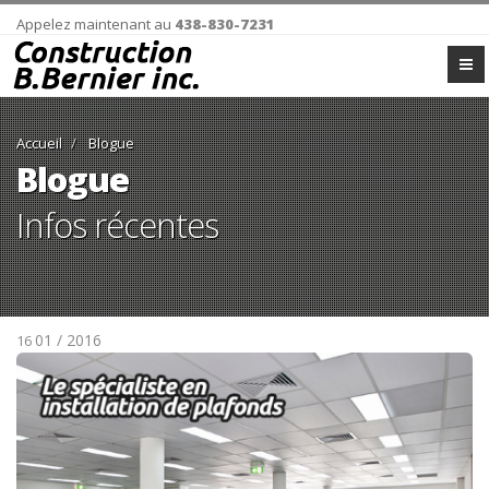
Appelez maintenant au
438-830-7231
Accueil
Blogue
Blogue
Infos récentes
01 / 2016
16