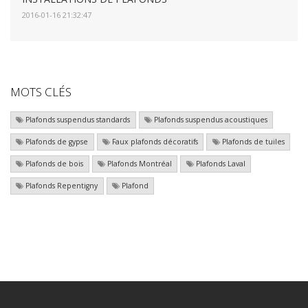
2016-01-16 21:32:47
MOTS CLÉS
Plafonds suspendus standards
Plafonds suspendus acoustiques
Plafonds de gypse
Faux plafonds décoratifs
Plafonds de tuiles
Plafonds de bois
Plafonds Montréal
Plafonds Laval
Plafonds Repentigny
Plafond