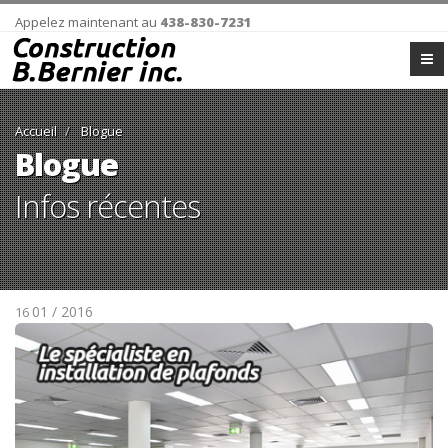
Appelez maintenant au
438-830-7231
Accueil
Blogue
Blogue
Infos récentes
01 / 2016
16